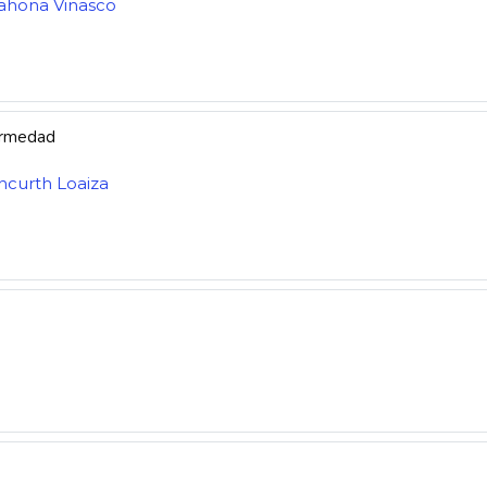
rahona Vinasco
fermedad
ncurth Loaiza