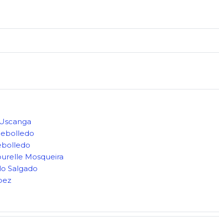
 Uscanga
Rebolledo
ebolledo
urelle Mosqueira
do Salgado
pez