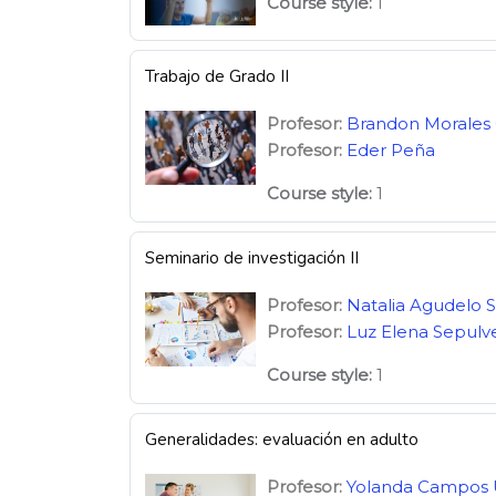
Course style
:
1
Trabajo de Grado II
Profesor:
Brandon Morales 
Profesor:
Eder Peña
Course style
:
1
Seminario de investigación II
Profesor:
Natalia Agudelo 
Profesor:
Luz Elena Sepulv
Course style
:
1
Generalidades: evaluación en adulto
Profesor:
Yolanda Campos