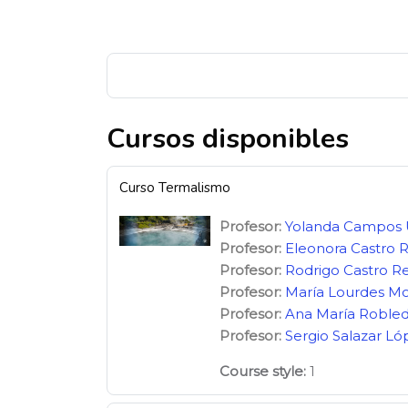
Bloques
Bloques
Cursos disponibles
Curso Termalismo
Profesor:
Yolanda Campos
Profesor:
Eleonora Castro 
Profesor:
Rodrigo Castro R
Profesor:
María Lourdes Mo
Profesor:
Ana María Roble
Profesor:
Sergio Salazar Ló
Course style
:
1