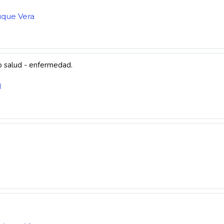
uque Vera
o salud - enfermedad.
l