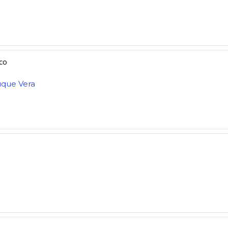
ico
uque Vera