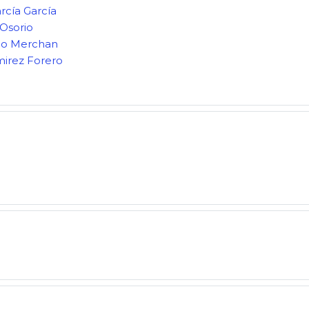
rcía García
Osorio
co Merchan
mirez Forero