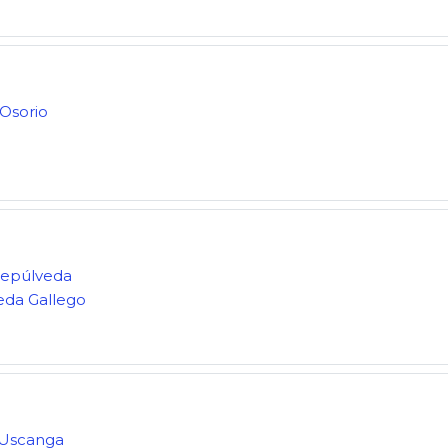
Osorio
Sepúlveda
eda Gallego
 Uscanga