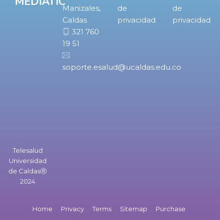
MEDIATIC
Manizales,
de
de
Caldas
privacidad
privacidad
321 760
19 51
soporte.esalud@ucaldas.edu.co
Telesalud
Universidad
de CaldasⓇ
2024
Home
Privacy
Terms
Sitemap
Purchase