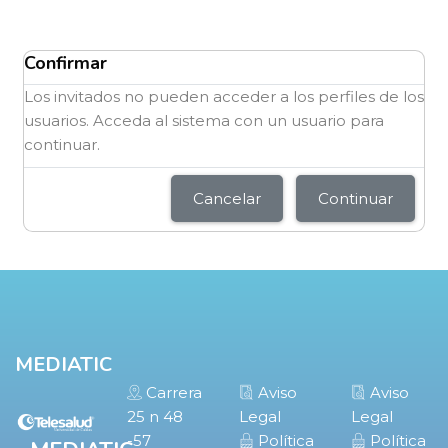
Bloques
Bloques
Confirmar
Los invitados no pueden acceder a los perfiles de los
usuarios. Acceda al sistema con un usuario para
continuar.
Cancelar
Continuar
Bloques
Bloques
MEDIATIC
Carrera
Aviso
Aviso
25 n 48
Legal
Legal
-57
Política
Política