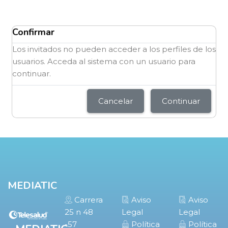
Bloques
Bloques
Confirmar
Los invitados no pueden acceder a los perfiles de los
usuarios. Acceda al sistema con un usuario para
continuar.
Cancelar
Continuar
Bloques
Bloques
MEDIATIC
Carrera
Aviso
Aviso
25 n 48
Legal
Legal
-57
Política
Política