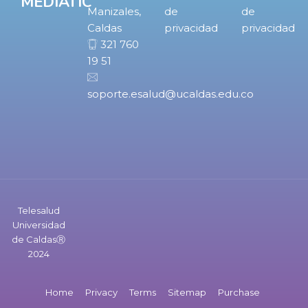
MEDIATIC
Manizales,
de
de
Caldas
privacidad
privacidad
321 760
19 51
soporte.esalud@ucaldas.edu.co
Telesalud
Universidad
de CaldasⓇ
2024
Home
Privacy
Terms
Sitemap
Purchase